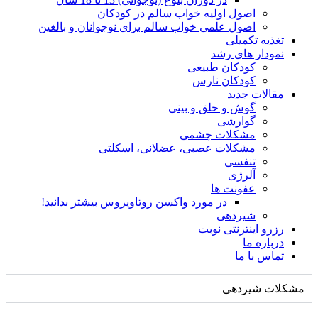
اصول اولیه خواب سالم در کودکان
اصول علمی خواب سالم برای نوجوانان و بالغین
تغذیه تکمیلی
نمودار های رشد
کودکان طبیعی
کودکان نارس
مقالات جدید
گوش و حلق و بینی
گوارشی
مشکلات چشمی
مشکلات عصبی، عضلانی، اسکلتی
تنفسی
آلرژی
عفونت ها
در مورد واکسن روتاویروس بیشتر بدانید!
شیردهی
رزرو اینترنتی نوبت
درباره ما
تماس با ما
مشکلات شیردهی