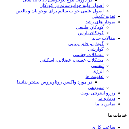
اصول اولیه خواب سالم در کودکان
اصول علمی خواب سالم برای نوجوانان و بالغین
تغذیه تکمیلی
نمودار های رشد
کودکان طبیعی
کودکان نارس
مقالات جدید
گوش و حلق و بینی
گوارشی
مشکلات چشمی
مشکلات عصبی، عضلانی، اسکلتی
تنفسی
آلرژی
عفونت ها
در مورد واکسن روتاویروس بیشتر بدانید!
شیردهی
رزرو اینترنتی نوبت
درباره ما
تماس با ما
خدمات ما
ساعت کاری