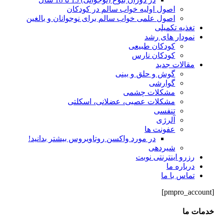
اصول اولیه خواب سالم در کودکان
اصول علمی خواب سالم برای نوجوانان و بالغین
تغذیه تکمیلی
نمودار های رشد
کودکان طبیعی
کودکان نارس
مقالات جدید
گوش و حلق و بینی
گوارشی
مشکلات چشمی
مشکلات عصبی، عضلانی، اسکلتی
تنفسی
آلرژی
عفونت ها
در مورد واکسن روتاویروس بیشتر بدانید!
شیردهی
رزرو اینترنتی نوبت
درباره ما
تماس با ما
[pmpro_account]
خدمات ما