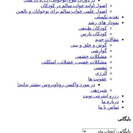
اصول اولیه خواب سالم در کودکان
اصول علمی خواب سالم برای نوجوانان و بالغین
تغذیه تکمیلی
نمودار های رشد
کودکان طبیعی
کودکان نارس
مقالات جدید
گوش و حلق و بینی
گوارشی
مشکلات چشمی
مشکلات عصبی، عضلانی، اسکلتی
تنفسی
آلرژی
عفونت ها
در مورد واکسن روتاویروس بیشتر بدانید!
شیردهی
رزرو اینترنتی نوبت
درباره ما
تماس با ما
بایگانی
بایگانی