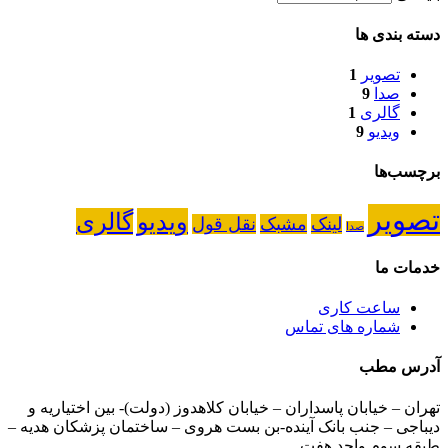
دسته بندی ها
تصویر
1
صدا
9
گالری
1
ویدیو
9
برچسب‌ها
تصویر
ویدیو
گالری
لینک
مشبک
نقل قول
صدا
خدمات ما
ساعت کاری
شماره های تماس
آدرس مطب
تهران – خیابان پاسداران – خیابان کلاهدوز (دولت)- بین اختیاریه و
دیباجی – جنب بانک آینده-بن بست هروی – ساختمان پزشکان هدیه –
طبقه سوم واحد هفت