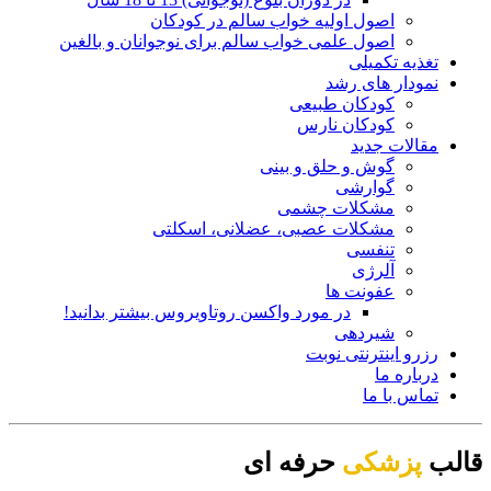
اصول اولیه خواب سالم در کودکان
اصول علمی خواب سالم برای نوجوانان و بالغین
تغذیه تکمیلی
نمودار های رشد
کودکان طبیعی
کودکان نارس
مقالات جدید
گوش و حلق و بینی
گوارشی
مشکلات چشمی
مشکلات عصبی، عضلانی، اسکلتی
تنفسی
آلرژی
عفونت ها
در مورد واکسن روتاویروس بیشتر بدانید!
شیردهی
رزرو اینترنتی نوبت
درباره ما
تماس با ما
قالب
پزشکی
حرفه ای