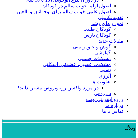
اصول اولیه خواب سالم در کودکان
اصول علمی خواب سالم برای نوجوانان و بالغین
تغذیه تکمیلی
نمودار های رشد
کودکان طبیعی
کودکان نارس
مقالات جدید
گوش و حلق و بینی
گوارشی
مشکلات چشمی
مشکلات عصبی، عضلانی، اسکلتی
تنفسی
آلرژی
عفونت ها
در مورد واکسن روتاویروس بیشتر بدانید!
شیردهی
رزرو اینترنتی نوبت
درباره ما
تماس با ما
وبلاگ